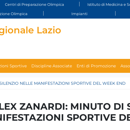
Centri di Preparazione Olimpica
Istituto di Medicina e S
ione Olimpica
Impianti
gionale Lazio
ioni Sportive
Discipline Associate
Enti di Promozione
Asso
 SILENZIO NELLE MANIFESTAZIONI SPORTIVE DEL WEEK END
LEX ZANARDI: MINUTO DI 
IFESTAZIONI SPORTIVE D