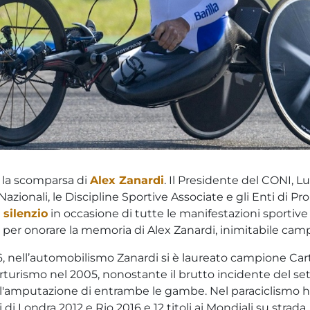
e la scomparsa di
Alex Zanardi
. Il Presidente del CONI, L
Nazionali, le Discipline Sportive Associate e gli Enti di P
 silenzio
in occasione di tutte le manifestazioni sportive
a per onorare la memoria di Alex Zanardi, inimitabile cam
, nell’automobilismo Zanardi si è laureato campione Cart
turismo nel 2005, nonostante il brutto incidente del se
 l'amputazione di entrambe le gambe. Nel paraciclismo 
di Londra 2012 e Rio 2016 e 12 titoli ai Mondiali su strada.