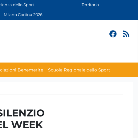
cienza dello Sport
Territorio
Milano Cortina 2026
ciazioni Benemerite
Scuola Regionale dello Sport
SILENZIO
EL WEEK