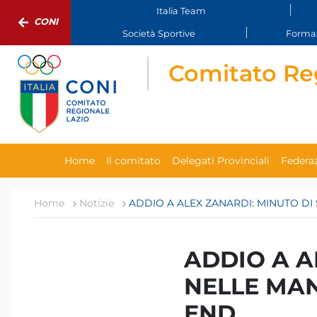
Italia Team
CONI
Società Sportive
Formaz
Comitato Re
Home
Il comitato
Delegati Provinciali
Federaz
Home
Notizie
ADDIO A ALEX ZANARDI: MINUTO DI
ADDIO A A
NELLE MAN
END