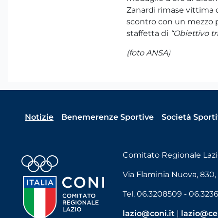
Zanardi rimase vittima d
scontro con un mezzo p
staffetta di
“Obiettivo tr
(foto ANSA)
Notizie
Benemerenze Sportive
Società Sport
Comitato Regionale Laz
Via Flaminia Nuova, 830,
Tel. 06.3208509 - 06.323
lazio@coni.it
|
lazio@cer