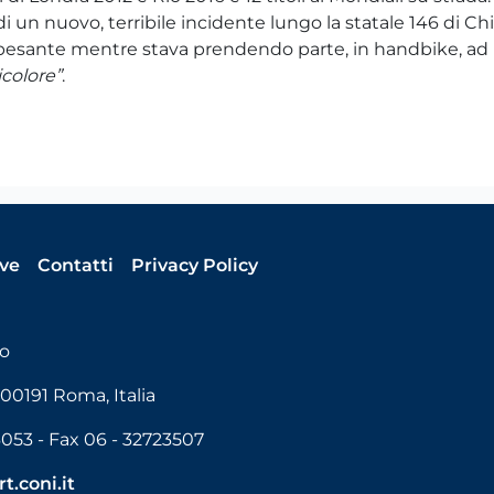
i un nuovo, terribile incidente lungo la statale 146 di Ch
esante mentre stava prendendo parte, in handbike, ad u
icolore”
.
ive
Contatti
Privacy Policy
io
 00191 Roma, Italia
6053 - Fax 06 - 32723507
t.coni.it