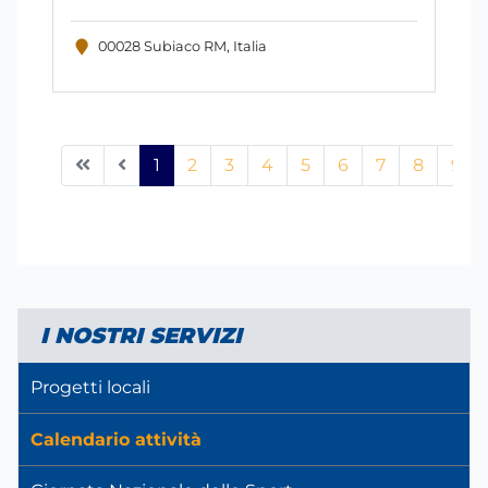
00028 Subiaco RM, Italia
1
2
3
4
5
6
7
8
9
I NOSTRI SERVIZI
Progetti locali
Calendario attività